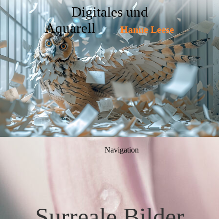
Digitales und
Aquarell
Hanne Leese
Navigation
Surreale Bilder